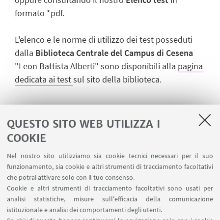
formato *pdf.
L'elenco e le norme di utilizzo dei test posseduti
dalla
Biblioteca Centrale del Campus di Cesena
"
Leon Battista Alberti"
sono disponibili alla
pagina
dedicata ai test
sul sito della biblioteca.
IN EVIDENZA
QUESTO SITO WEB UTILIZZA I
COOKIE
Elenco TEST
[ .pdf 356Kb ]
Ordine cronologico di acquisto
Nel nostro sito utilizziamo sia cookie tecnici necessari per il suo
funzionamento, sia cookie e altri strumenti di tracciamento facoltativi
Modulo
[ .pdf 399Kb ]
che potrai attivare solo con il tuo consenso.
Cookie e altri strumenti di tracciamento facoltativi sono usati per
Richiesta consultazione Test
analisi statistiche, misure sull'efficacia della comunicazione
Codice Deontologico degli psicologi italiani
istituzionale e analisi dei comportamenti degli utenti.